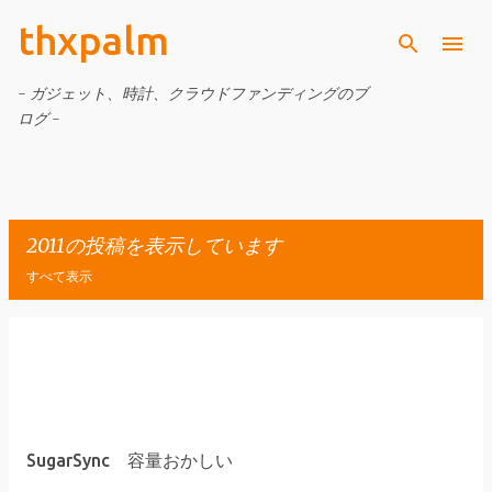
thxpalm
スキップしてメイン コンテンツに移動
- ガジェット、時計、クラウドファンディングのブ
ログ -
2011の投稿を表示しています
すべて表示
投
稿
SugarSync 容量おかしい