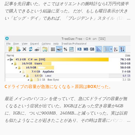
記事を先日書いた。そこではオリエントの腕時計なら1万円代後半
で購入できるという結論に至った。 だが、もしも曜日表示が大き
い「ビッグ・デイ」であれば、「プレジデント」スタイル（12時
辺りに曜日名が省略されずに表示されている）ではなくてもよい
というのであれば、もっと安いものがある。 それが先日購入し、
今回ご紹介するセイコー・ファイブのSNK623だ。購入してから文
字盤がエクスプローラーに酷似していることに気づいたが、なか
なか個性的で値段も激安の憎めないやつなんですよ。
Cドライブの容量が急激になくなる＞原因はBOXだった。
最近 メインのパソコン を使っていて、急にCドライブの容量が無
くなるという症状が出ていた。10GBほどあった空き容量が4GB
に、1GBに、ついに900MB、240MB…と減っていった。実は以前
も似たようなことが起きたことがあり、その時は普通にパソコン
を使う過程で再起動を繰り返していったら自然と直った。どうや
ら場合によってはWindows Updateなどでアップデート用のファイ