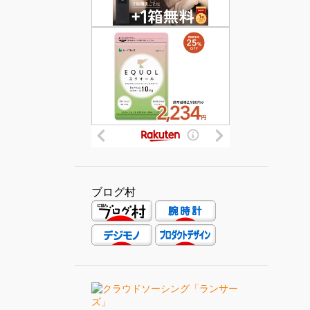
髭剃り用の大理石製手作り持ち
手をEtsyで購入してみた
7
4月
2
3月
2
1月
63
2020
7
12月
7
11月
ブログ村
10
10月
4
9月
5
8月
2
7月