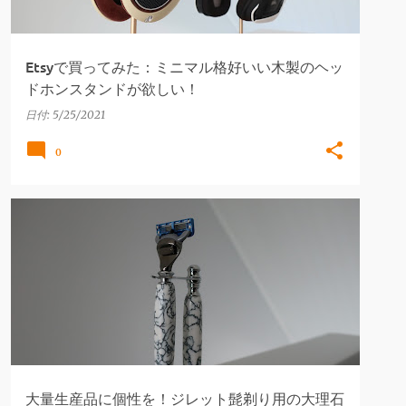
Etsyで買ってみた：ミニマル格好いい木製のヘッ
ドホンスタンドが欲しい！
日付:
5/25/2021
0
ETSYで買ってみた
ジレット
ハンドメイド
髭
+
髭剃り
大量生産品に個性を！ジレット髭剃り用の大理石