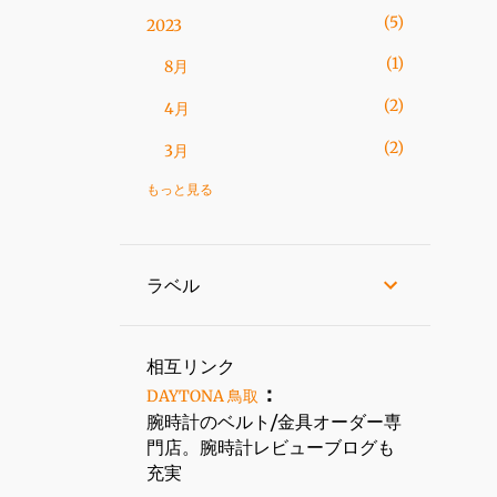
5
2023
1
8月
2
4月
2
3月
もっと見る
4
2022
1
11月
1
7月
ラベル
2
6月
28
2021
相互リンク
：
DAYTONA 鳥取
1
12月
腕時計のベルト/金具オーダー専
1
11月
門店。腕時計レビューブログも
充実
2
10月