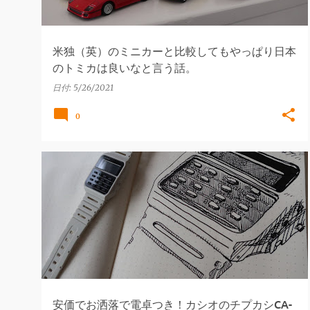
米独（英）のミニカーと比較してもやっぱり日本
のトミカは良いなと言う話。
日付:
5/26/2021
0
カシオ
ファッション
電卓
日本
安価でお洒落で電卓つき！カシオのチプカシCA-