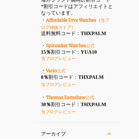
*割引コードはアフィリエイトと
なっています。
・
Affordable Dive Watches（
当ブ
ログ姉妹ストア
）
送料無料コード：
THXPALM
・
Spinnaker Watches
公式
15％
割引コード：
YUA10
当ブログレビュー
・
Vario
公式
8％
割引コード：
THXPALM
当ブログレビュー
・
Thomas Earnshaw
公式
30％
割引コード：
THXPALM
当ブログレビュー
アーカイブ