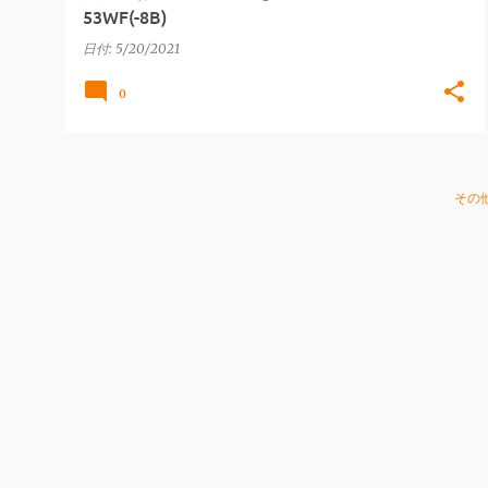
53WF(-8B)
日付:
5/20/2021
0
その