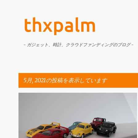
thxpalm
- ガジェット、時計、クラウドファンディングのブログ -
5月, 2021の投稿を表示しています
投
おもちゃ
ジク
トミカ
トミカプレミアム
稿
ホットウィール
マッチボックス
ミニカー
+