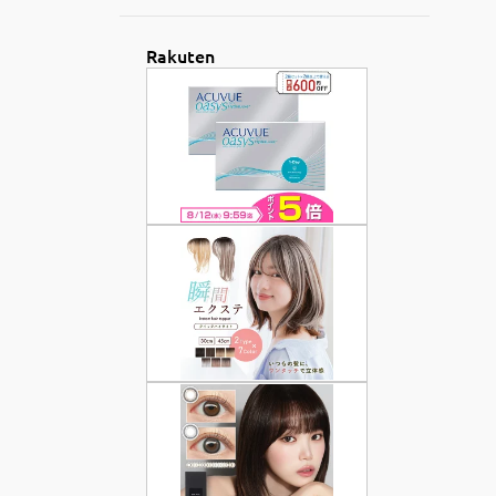
2
9月
Rakuten
3
8月
1
7月
3
6月
4
5月
米独（英）のミニカーと比較し
てもやっぱり日本のトミカは良
いなと言う話。
Etsyで買ってみた：ミニマル格
好いい木製のヘッドホンスタン
ドが欲しい！
安価でお洒落で電卓つき！カシ
オのチプカシCA-53WF(-8B)
大量生産品に個性を！ジレット