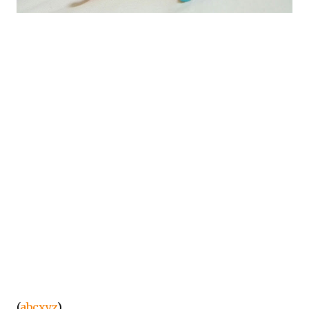
(
abcxyz
)