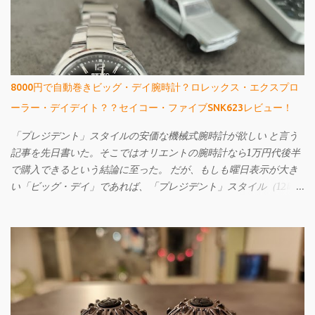
8000円で自動巻きビッグ・デイ腕時計？ロレックス・エクスプロ
ーラー・デイデイト？？セイコー・ファイブSNK623レビュー！
「プレジデント」スタイルの安価な機械式腕時計が欲しい と言う
記事を先日書いた。そこではオリエントの腕時計なら1万円代後半
で購入できるという結論に至った。 だが、もしも曜日表示が大き
い「ビッグ・デイ」であれば、「プレジデント」スタイル（12時
辺りに曜日名が省略されずに表示されている）ではなくてもよい
というのであれば、もっと安いものがある。 それが先日購入し、
今回ご紹介するセイコー・ファイブのSNK623だ。購入してから文
字盤がエクスプローラーに酷似していることに気づいたが、なか
なか個性的で値段も激安の憎めないやつなんですよ。