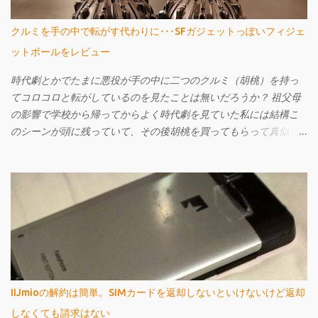
クルミを手の中で転がす代わりに･･･SFガジェットっぽいフィジェ
ットボールをレビュー
時代劇とかでたまに悪役が手の中に二つのクルミ（胡桃）を持っ
てコロコロと転がしているのを見たことは無いだろうか？ 祖父母
の影響で学校から帰ってからよく時代劇を見ていた私には結構こ
のシーンが頭に残っていて、その後胡桃を買ってもらって真似し
たりもしていた。胡桃が手よりも大きかったら片方を落としてし
まったりして難し買ったように記憶している。 さて、今回はそん
なクルミ転がし（？）や、所謂「健康玉」（下のようなやつ、こ
れも祖父母が持っててたまに回して遊んでた）の現代版という
か、進化版のような「Fidget Ball」（フィジェットボール）をご紹
介しよう。
IIJmioの解約は簡単。SIMカードを返却しないといけないけど返却
しなくても請求はない