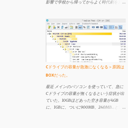
影響で学校から帰ってからよく時代劇を見て
いた私には結構このシーンが頭に残ってい
て、その後胡桃を買ってもらって真似したり
もしていた。胡桃が手よりも大きかったら片
方を落としてしまったりして難し買ったよう
に記憶している。 さて、今回はそんなクル
ミ転がし（？）や、所謂「健康玉」（下のよ
うなやつ、これも祖父母が持っててたまに回
して遊んでた）の現代版というか、進化版の
ような「Fidget Ball」（フィジェットボー
Cドライブの容量が急激になくなる＞原因は
ル）をご紹介しよう。
BOXだった。
最近 メインのパソコン を使っていて、急に
Cドライブの容量が無くなるという症状が出
ていた。10GBほどあった空き容量が4GB
に、1GBに、ついに900MB、240MB…と減
っていった。実は以前も似たようなことが起
きたことがあり、その時は普通にパソコンを
使う過程で再起動を繰り返していったら自然