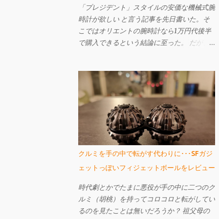
「プレジデント」スタイルの安価な機械式腕
時計が欲しい と言う記事を先日書いた。そ
こではオリエントの腕時計なら1万円代後半
で購入できるという結論に至った。 だが、
もしも曜日表示が大きい「ビッグ・デイ」で
あれば、「プレジデント」スタイル（12時辺
りに曜日名が省略されずに表示されている）
ではなくてもよいというのであれば、もっと
安いものがある。 それが先日購入し、今回
ご紹介するセイコー・ファイブのSNK623
だ。購入してから文字盤がエクスプローラー
に酷似していることに気づいたが、なかなか
個性的で値段も激安の憎めないやつなんです
クルミを手の中で転がす代わりに･･･SFガジ
よ。
ェットっぽいフィジェットボールをレビュー
時代劇とかでたまに悪役が手の中に二つのク
ルミ（胡桃）を持ってコロコロと転がしてい
るのを見たことは無いだろうか？ 祖父母の