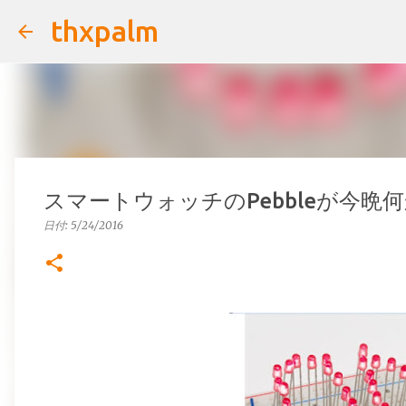
thxpalm
スマートウォッチのPebbleが今晩
日付:
5/24/2016