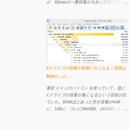
が、IIJmioの一番容量が大きいプランでも
10GBしかない。一応「容量無制限」と言え
なくもなく、高速通信クーポンの10GBを使
い果たしても、クーポンを使わない状態では
200kbps出るのだが、この状態では3日間で
366MBを超えると速度規制が酷くなり、そ
うなるといくら「容量無制限」を謳われても
そんなの嘘っぱちと言いたくなるほど遅くな
る（それでも 前買ったbmobile U300 よりは
早い気がするが）。Plala ITEは時間により
Cドライブの容量が急激になくなる＞原因は
遅いときは非常に遅いが、IIJmioの速度制限
BOXだった。
がかかったときよりも遅くはない（体感）
し、こちらは上り下りは共に3Mbpsではある
最近 メインのパソコン を使っていて、急に
ものの、「定額無制限」の名に偽りはなく感
Cドライブの容量が無くなるという症状が出
じられる。 今のところIIJmioで高速クーポ
ていた。10GBほどあった空き容量が4GB
ンを使うと快適すぎるくらいに感じているの
に、1GBに、ついに900MB、240MB…と減
だが、仕事以外でネットを使わない状況でも
っていった。実は以前も似たようなことが起
半月で35GB使ってるので、今後はPlala ITE
きたことがあり、その時は普通にパソコンを
一本として、IIJmioを解約することにした。
使う過程で再起動を繰り返していったら自然