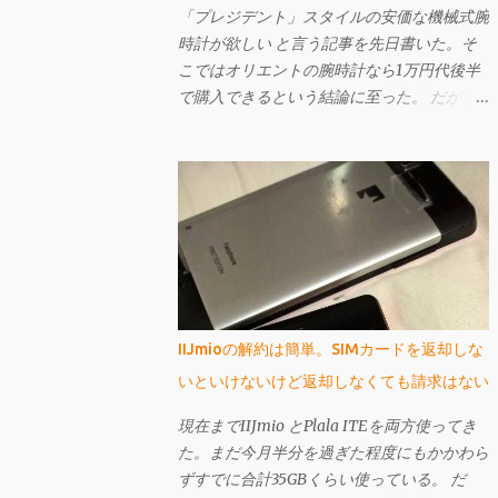
「プレジデント」スタイルの安価な機械式腕
時計が欲しい と言う記事を先日書いた。そ
こではオリエントの腕時計なら1万円代後半
で購入できるという結論に至った。 だが、
もしも曜日表示が大きい「ビッグ・デイ」で
あれば、「プレジデント」スタイル（12時辺
りに曜日名が省略されずに表示されている）
ではなくてもよいというのであれば、もっと
安いものがある。 それが先日購入し、今回
ご紹介するセイコー・ファイブのSNK623
だ。購入してから文字盤がエクスプローラー
に酷似していることに気づいたが、なかなか
個性的で値段も激安の憎めないやつなんです
IIJmioの解約は簡単。SIMカードを返却しな
よ。
いといけないけど返却しなくても請求はない
現在までIIJmio とPlala ITEを両方使ってき
た。まだ今月半分を過ぎた程度にもかかわら
ずすでに合計35GBくらい使っている。 だ