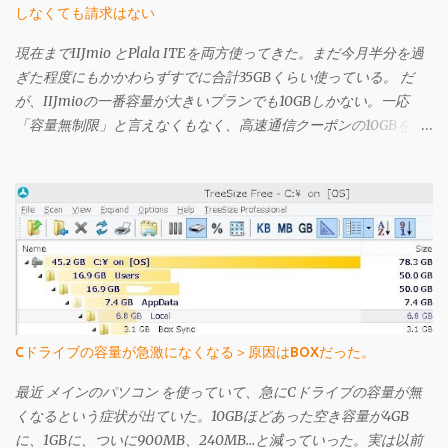
しなくても請求はない
現在までIIJmio とPlala ITEを両方使ってきた。まだ今月半分を過
ぎた程度にもかかわらずすでに合計35GBくらい使っている。 だ
が、IIJmioの一番容量が大きいプランでも10GBしかない。一応
「容量無制限」と言えなくもなく、高速通信クーポンの10GBを使
い果たしても、クーポンを使わない状態では200kbps出るのだ
が、この状態では3日間で366MBを超えると速度規制が酷くなり、
そうなるといくら「容量無制限」を謳われてもそんなの嘘っぱち
と言いたくなるほど遅くなる（それでも 前買ったbmobile U300 よ
りは早い気がするが）。Plala ITEは時間により遅いときは非常に
遅いが、IIJmioの速度制限がかかったときよりも遅くはない（体
感）し、こちらは上り下りは共に3Mbpsではあるものの、「定額
無制限」の名に偽りはなく感じられる。 今のところIIJmioで高速
クーポンを使うと快適すぎるくらいに感じているのだが、仕事以
Cドライブの容量が急激になくなる＞原因はBOXだった。
外でネットを使わない状況でも半月で35GB使ってるので、今後は
Plala ITE一本として、IIJmioを解約することにした。 IIJmioの解
最近 メインのパソコン を使っていて、急にCドライブの容量が無
約は、会員専用ページから可能で、解約理由や感想を記す簡単な
くなるという症状が出ていた。10GBほどあった空き容量が4GB
アンケートがあるだけだった。それを行うと確認用のメールが登
に、1GBに、ついに900MB、240MB…と減っていった。実は以前