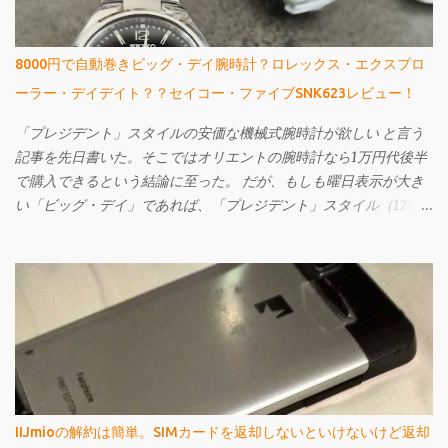
8000円で自動巻きビッグ・デイ腕時計？ロレックス・エクスプロ
ーラー・デイデイト？？セイコー・ファイブSNK623レビュー！
「プレジデント」スタイルの安価な機械式腕時計が欲しい と言う
記事を先日書いた。そこではオリエントの腕時計なら1万円代後半
で購入できるという結論に至った。 だが、もしも曜日表示が大き
い「ビッグ・デイ」であれば、「プレジデント」スタイル（12時
辺りに曜日名が省略されずに表示されている）ではなくてもよい
というのであれば、もっと安いものがある。 それが先日購入し、
今回ご紹介するセイコー・ファイブのSNK623だ。購入してから文
字盤がエクスプローラーに酷似していることに気づいたが、なか
なか個性的で値段も激安の憎めないやつなんですよ。
IIJmioの解約は簡単。SIMカードを返却しないといけないけど返却