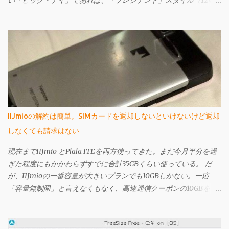
い「ビッグ・デイ」であれば、「プレジデント」スタイル（12時
辺りに曜日名が省略されずに表示されている）ではなくてもよい
というのであれば、もっと安いものがある。 それが先日購入し、
今回ご紹介するセイコー・ファイブのSNK623だ。購入してから文
字盤がエクスプローラーに酷似していることに気づいたが、なか
なか個性的で値段も激安の憎めないやつなんですよ。
IIJmioの解約は簡単。SIMカードを返却しないといけないけど返却
しなくても請求はない
現在までIIJmio とPlala ITEを両方使ってきた。まだ今月半分を過
ぎた程度にもかかわらずすでに合計35GBくらい使っている。 だ
が、IIJmioの一番容量が大きいプランでも10GBしかない。一応
「容量無制限」と言えなくもなく、高速通信クーポンの10GBを使
い果たしても、クーポンを使わない状態では200kbps出るのだ
が、この状態では3日間で366MBを超えると速度規制が酷くなり、
そうなるといくら「容量無制限」を謳われてもそんなの嘘っぱち