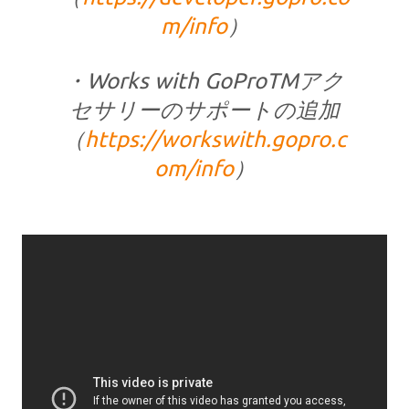
m/info
）
・Works with GoProTMアク
セサリーのサポートの追加
（
https://workswith.gopro.c
om/info
）