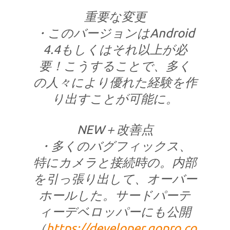
重要な変更
・このバージョンはAndroid
4.4もしくはそれ以上が必
要！こうすることで、多く
の人々により優れた経験を作
り出すことが可能に。
NEW＋改善点
・多くのバグフィックス、
特にカメラと接続時の。内部
を引っ張り出して、オーバー
ホールした。サードパーテ
ィーデベロッパーにも公開
（
https://developer.gopro.co