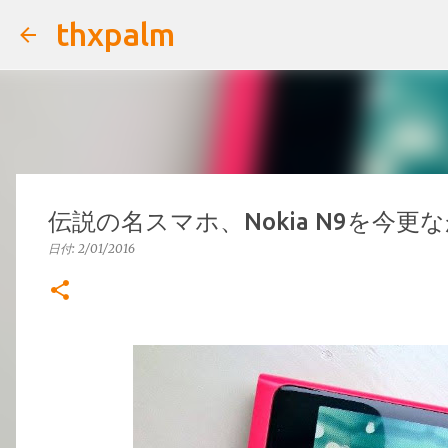
thxpalm
伝説の名スマホ、Nokia N9を今更
日付:
2/01/2016