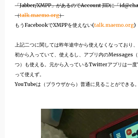
「Jabber/XMPP」があるのでAccount JIDに「id@c
（
talk.maemo.org
）
もうFacebookでXMPPを使えない(
talk.maemo.org
)
上記二つに関しては昨年途中から使えなくなっており、非
初から入っていて、使えるし、アプリ内のMessage
つ）も使える。元から入っているTwitterアプリは一度
って使えず。
YouTubeは（ブラウザから）普通に見ることができる