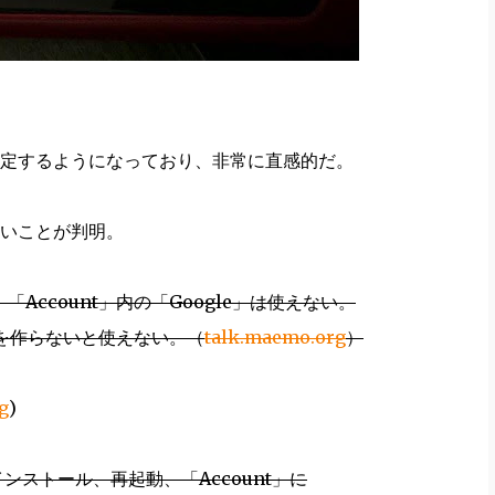
定するようになっており、非常に直感的だ。
いことが判明。
」から。「Account」内の「Google」は使えない。
を作らないと使えない。（
talk.maemo.org
）
g
)
ンストール、再起動、「Account」に