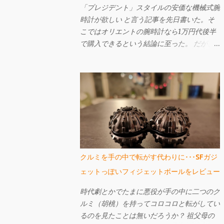
「プレジデント」スタイルの安価な機械式腕
時計が欲しい と言う記事を先日書いた。そ
こではオリエントの腕時計なら1万円代後半
で購入できるという結論に至った。 だが、
もしも曜日表示が大きい「ビッグ・デイ」で
あれば、「プレジデント」スタイル（12時辺
りに曜日名が省略されずに表示されている）
ではなくてもよいというのであれば、もっと
安いものがある。 それが先日購入し、今回
ご紹介するセイコー・ファイブのSNK623
だ。購入してから文字盤がエクスプローラー
に酷似していることに気づいたが、なかなか
個性的で値段も激安の憎めないやつなんです
クルミを手の中で転がす代わりに･･･SFガジ
よ。
ェットっぽいフィジェットボールをレビュー
時代劇とかでたまに悪役が手の中に二つのク
ルミ（胡桃）を持ってコロコロと転がしてい
るのを見たことは無いだろうか？ 祖父母の