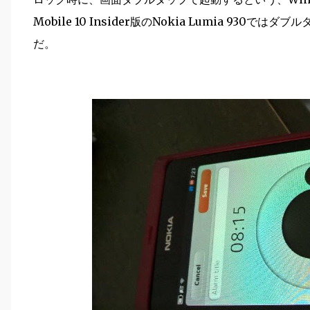
Mobile 10 Insider版のNokia Lumia 9
だ。