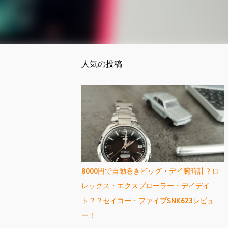
人気の投稿
8000円で自動巻きビッグ・デイ腕時計？ロ
レックス・エクスプローラー・デイデイ
ト？？セイコー・ファイブSNK623レビュ
ー！