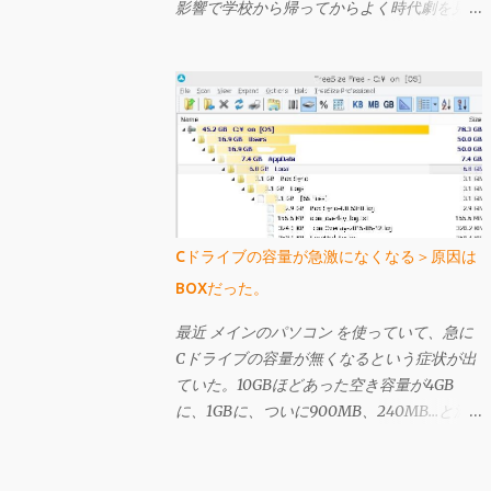
影響で学校から帰ってからよく時代劇を見て
いた私には結構このシーンが頭に残ってい
て、その後胡桃を買ってもらって真似したり
もしていた。胡桃が手よりも大きかったら片
方を落としてしまったりして難し買ったよう
に記憶している。 さて、今回はそんなクル
ミ転がし（？）や、所謂「健康玉」（下のよ
うなやつ、これも祖父母が持っててたまに回
して遊んでた）の現代版というか、進化版の
ような「Fidget Ball」（フィジェットボー
Cドライブの容量が急激になくなる＞原因は
ル）をご紹介しよう。
BOXだった。
最近 メインのパソコン を使っていて、急に
Cドライブの容量が無くなるという症状が出
ていた。10GBほどあった空き容量が4GB
に、1GBに、ついに900MB、240MB…と減
っていった。実は以前も似たようなことが起
きたことがあり、その時は普通にパソコンを
使う過程で再起動を繰り返していったら自然