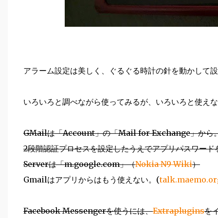
アラーム設定は美しく、ぐるぐる時計の針を動かして設
いろいろと調べながら使ってみるが、いろいろと使えな
GMailは「Account」の「Mail for Exchange
2段階認証プロセスを設定したうえでアプリパスワード
Serverは「m.google.com」（
Nokia N9 Wiki
）
Gmailはアプリからはもう使えない。(
talk.maemo.or
Facebook Messengerを使うには、
Extraplugins
をイ