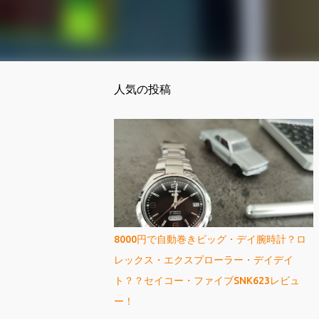
人気の投稿
8000円で自動巻きビッグ・デイ腕時計？ロ
レックス・エクスプローラー・デイデイ
ト？？セイコー・ファイブSNK623レビュ
ー！