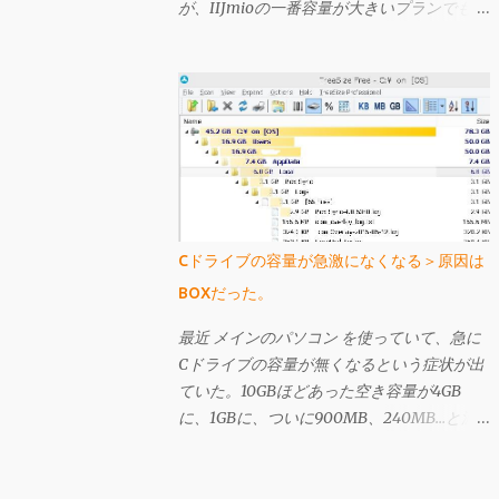
が、IIJmioの一番容量が大きいプランでも
10GBしかない。一応「容量無制限」と言え
なくもなく、高速通信クーポンの10GBを使
い果たしても、クーポンを使わない状態では
200kbps出るのだが、この状態では3日間で
366MBを超えると速度規制が酷くなり、そ
うなるといくら「容量無制限」を謳われても
そんなの嘘っぱちと言いたくなるほど遅くな
る（それでも 前買ったbmobile U300 よりは
早い気がするが）。Plala ITEは時間により
Cドライブの容量が急激になくなる＞原因は
遅いときは非常に遅いが、IIJmioの速度制限
BOXだった。
がかかったときよりも遅くはない（体感）
し、こちらは上り下りは共に3Mbpsではある
最近 メインのパソコン を使っていて、急に
ものの、「定額無制限」の名に偽りはなく感
Cドライブの容量が無くなるという症状が出
じられる。 今のところIIJmioで高速クーポ
ていた。10GBほどあった空き容量が4GB
ンを使うと快適すぎるくらいに感じているの
に、1GBに、ついに900MB、240MB…と減
だが、仕事以外でネットを使わない状況でも
っていった。実は以前も似たようなことが起
半月で35GB使ってるので、今後はPlala ITE
きたことがあり、その時は普通にパソコンを
一本として、IIJmioを解約することにした。
使う過程で再起動を繰り返していったら自然