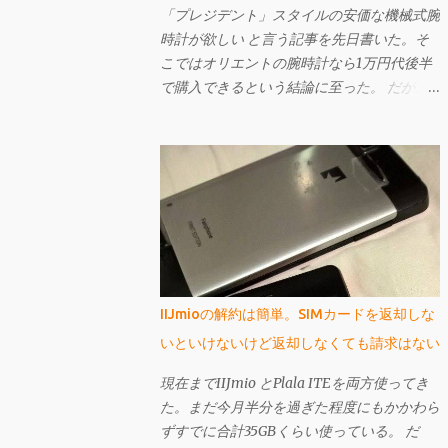
「プレジデント」スタイルの安価な機械式腕
時計が欲しい と言う記事を先日書いた。そ
こではオリエントの腕時計なら1万円代後半
で購入できるという結論に至った。 だが、
もしも曜日表示が大きい「ビッグ・デイ」で
あれば、「プレジデント」スタイル（12時辺
りに曜日名が省略されずに表示されている）
ではなくてもよいというのであれば、もっと
安いものがある。 それが先日購入し、今回
ご紹介するセイコー・ファイブのSNK623
だ。購入してから文字盤がエクスプローラー
に酷似していることに気づいたが、なかなか
個性的で値段も激安の憎めないやつなんです
IIJmioの解約は簡単。SIMカードを返却しな
よ。
いといけないけど返却しなくても請求はない
現在までIIJmio とPlala ITEを両方使ってき
た。まだ今月半分を過ぎた程度にもかかわら
ずすでに合計35GBくらい使っている。 だ