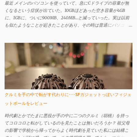
最近 メインのパソコン を使っていて、急にCドライブの容量が無
くなるという症状が出ていた。10GBほどあった空き容量が4GB
に、1GBに、ついに900MB、240MB…と減っていった。実は以前
も似たようなことが起きたことがあり、その時は普通にパソコン
を使う過程で再起動を繰り返していったら自然と直った。どうや
ら場合によってはWindows Updateなどでアップデート用のファイ
ルが溜まる場合もあるらしく、そういう場合なら再起動で直ると
も聞いたのだが、今回は違った。 再起動をすることで多少容量の
変化が見られ、240MBだったのが再起動すると900MBに戻ったり
もした。だが、なにも自分ではダウンロードしたつもりはない
し、一向に改善される気配がない。 使わないソフトをアンインス
トールしたり、いらないファイルを消したり、ディスククリーン
アップもしたし、仮想メモリとか、システムの復元用に容量が取
クルミを手の中で転がす代わりに･･･SFガジェットっぽいフィジェ
られているんじゃないかとおもったりもしたが、どれも違った。
ットボールをレビュー
結局 TreeSize Free を使って、どこが容量を圧迫しているのか見て
見ることにした。このソフトは、ツリー形式でどのフォルダにど
時代劇とかでたまに悪役が手の中に二つのクルミ（胡桃）を持っ
れくらいの容量が使われているのかがわかる。 そしてわかったの
てコロコロと転がしているのを見たことは無いだろうか？ 祖父母
がこれだ。実際にはスクリーンショットを撮る前にいくらかファ
の影響で学校から帰ってからよく時代劇を見ていた私には結構こ
イルを消してしまったのだが、問題はこれ、クラウドストレージ