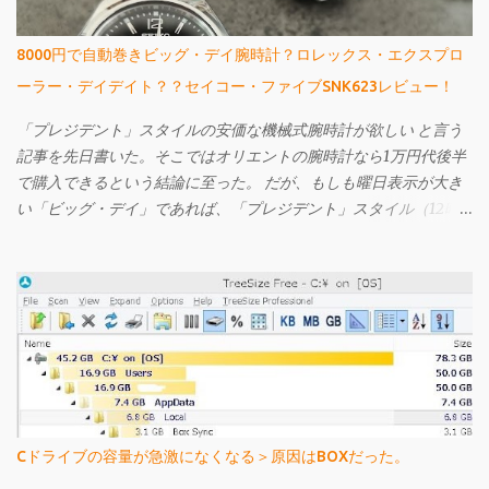
8000円で自動巻きビッグ・デイ腕時計？ロレックス・エクスプロ
ーラー・デイデイト？？セイコー・ファイブSNK623レビュー！
「プレジデント」スタイルの安価な機械式腕時計が欲しい と言う
記事を先日書いた。そこではオリエントの腕時計なら1万円代後半
で購入できるという結論に至った。 だが、もしも曜日表示が大き
い「ビッグ・デイ」であれば、「プレジデント」スタイル（12時
辺りに曜日名が省略されずに表示されている）ではなくてもよい
というのであれば、もっと安いものがある。 それが先日購入し、
今回ご紹介するセイコー・ファイブのSNK623だ。購入してから文
字盤がエクスプローラーに酷似していることに気づいたが、なか
なか個性的で値段も激安の憎めないやつなんですよ。
Cドライブの容量が急激になくなる＞原因はBOXだった。