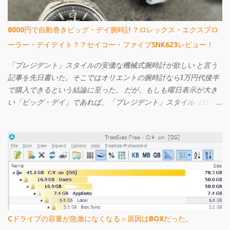
8000円で自動巻きビッグ・デイ腕時計？ロレックス・エクスプロ
ーラー・デイデイト？？セイコー・ファイブSNK623レビュー！
「プレジデント」スタイルの安価な機械式腕時計が欲しい と言う
記事を先日書いた。そこではオリエントの腕時計なら1万円代後半
で購入できるという結論に至った。 だが、もしも曜日表示が大き
い「ビッグ・デイ」であれば、「プレジデント」スタイル（12時
辺りに曜日名が省略されずに表示されている）ではなくてもよい
というのであれば、もっと安いものがある。 それが先日購入し、
今回ご紹介するセイコー・ファイブのSNK623だ。購入してから文
字盤がエクスプローラーに酷似していることに気づいたが、なか
なか個性的で値段も激安の憎めないやつなんですよ。
Cドライブの容量が急激になくなる＞原因はBOXだった。