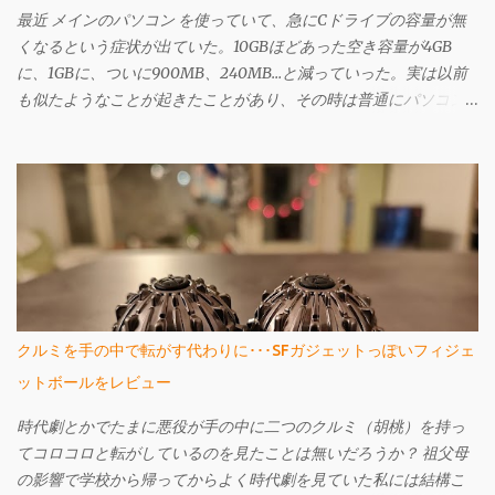
最近 メインのパソコン を使っていて、急にCドライブの容量が無
くなるという症状が出ていた。10GBほどあった空き容量が4GB
に、1GBに、ついに900MB、240MB…と減っていった。実は以前
も似たようなことが起きたことがあり、その時は普通にパソコン
を使う過程で再起動を繰り返していったら自然と直った。どうや
ら場合によってはWindows Updateなどでアップデート用のファイ
ルが溜まる場合もあるらしく、そういう場合なら再起動で直ると
も聞いたのだが、今回は違った。 再起動をすることで多少容量の
変化が見られ、240MBだったのが再起動すると900MBに戻ったり
もした。だが、なにも自分ではダウンロードしたつもりはない
し、一向に改善される気配がない。 使わないソフトをアンインス
トールしたり、いらないファイルを消したり、ディスククリーン
アップもしたし、仮想メモリとか、システムの復元用に容量が取
クルミを手の中で転がす代わりに･･･SFガジェットっぽいフィジェ
られているんじゃないかとおもったりもしたが、どれも違った。
ットボールをレビュー
結局 TreeSize Free を使って、どこが容量を圧迫しているのか見て
見ることにした。このソフトは、ツリー形式でどのフォルダにど
時代劇とかでたまに悪役が手の中に二つのクルミ（胡桃）を持っ
れくらいの容量が使われているのかがわかる。 そしてわかったの
てコロコロと転がしているのを見たことは無いだろうか？ 祖父母
がこれだ。実際にはスクリーンショットを撮る前にいくらかファ
の影響で学校から帰ってからよく時代劇を見ていた私には結構こ