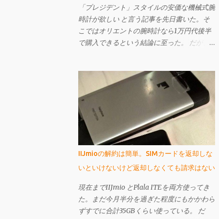
「プレジデント」スタイルの安価な機械式腕
時計が欲しい と言う記事を先日書いた。そ
こではオリエントの腕時計なら1万円代後半
で購入できるという結論に至った。 だが、
もしも曜日表示が大きい「ビッグ・デイ」で
あれば、「プレジデント」スタイル（12時辺
りに曜日名が省略されずに表示されている）
ではなくてもよいというのであれば、もっと
安いものがある。 それが先日購入し、今回
ご紹介するセイコー・ファイブのSNK623
だ。購入してから文字盤がエクスプローラー
に酷似していることに気づいたが、なかなか
個性的で値段も激安の憎めないやつなんです
IIJmioの解約は簡単。SIMカードを返却しな
よ。
いといけないけど返却しなくても請求はない
現在までIIJmio とPlala ITEを両方使ってき
た。まだ今月半分を過ぎた程度にもかかわら
ずすでに合計35GBくらい使っている。 だ