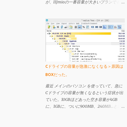
が、IIJmioの一番容量が大きいプランでも
10GBしかない。一応「容量無制限」と言え
なくもなく、高速通信クーポンの10GBを使
い果たしても、クーポンを使わない状態では
200kbps出るのだが、この状態では3日間で
366MBを超えると速度規制が酷くなり、そ
うなるといくら「容量無制限」を謳われても
そんなの嘘っぱちと言いたくなるほど遅くな
る（それでも 前買ったbmobile U300 よりは
早い気がするが）。Plala ITEは時間により
Cドライブの容量が急激になくなる＞原因は
遅いときは非常に遅いが、IIJmioの速度制限
BOXだった。
がかかったときよりも遅くはない（体感）
し、こちらは上り下りは共に3Mbpsではある
最近 メインのパソコン を使っていて、急に
ものの、「定額無制限」の名に偽りはなく感
Cドライブの容量が無くなるという症状が出
じられる。 今のところIIJmioで高速クーポ
ていた。10GBほどあった空き容量が4GB
ンを使うと快適すぎるくらいに感じているの
に、1GBに、ついに900MB、240MB…と減
だが、仕事以外でネットを使わない状況でも
っていった。実は以前も似たようなことが起
半月で35GB使ってるので、今後はPlala ITE
きたことがあり、その時は普通にパソコンを
一本として、IIJmioを解約することにした。
使う過程で再起動を繰り返していったら自然