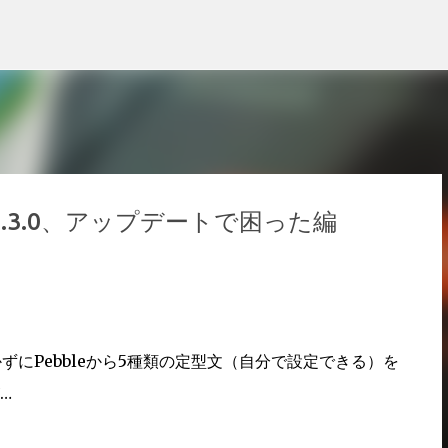
スキップしてメイン コンテンツに移動
App 2.3.0、アップデートで困った編
を開かずにPebbleから5種類の定型文（自分で設定できる）を
…