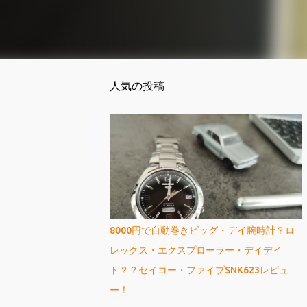
人気の投稿
8000円で自動巻きビッグ・デイ腕時計？ロ
レックス・エクスプローラー・デイデイ
ト？？セイコー・ファイブSNK623レビュ
ー！