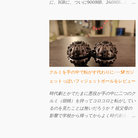
に、1GBに、ついに900MB、240MB…と減
っていった。実は以前も似たようなことが起
きたことがあり、その時は普通にパソコンを
使う過程で再起動を繰り返していったら自然
と直った。どうやら場合によっては
Windows Updateなどでアップデート用のフ
ァイルが溜まる場合もあるらしく、そういう
場合なら再起動で直るとも聞いたのだが、今
回は違った。 再起動をすることで多少容量
の変化が見られ、240MBだったのが再起動
クルミを手の中で転がす代わりに･･･SFガジ
すると900MBに戻ったりもした。だが、な
ェットっぽいフィジェットボールをレビュー
にも自分ではダウンロードしたつもりはない
し、一向に改善される気配がない。 使わな
時代劇とかでたまに悪役が手の中に二つのク
いソフトをアンインストールしたり、いらな
ルミ（胡桃）を持ってコロコロと転がしてい
いファイルを消したり、ディスククリーンア
るのを見たことは無いだろうか？ 祖父母の
ップもしたし、仮想メモリとか、システムの
影響で学校から帰ってからよく時代劇を見て
復元用に容量が取られているんじゃないかと
いた私には結構このシーンが頭に残ってい
おもったりもしたが、どれも違った。 結局
て、その後胡桃を買ってもらって真似したり
TreeSize Free を使って、どこが容量を圧迫
もしていた。胡桃が手よりも大きかったら片