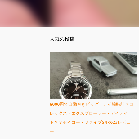
人気の投稿
8000円で自動巻きビッグ・デイ腕時計？ロ
レックス・エクスプローラー・デイデイ
ト？？セイコー・ファイブSNK623レビュ
ー！