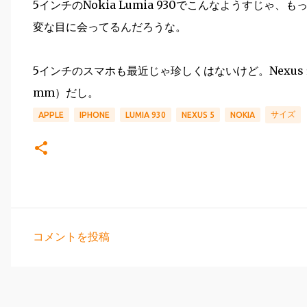
5インチのNokia Lumia 930でこんなようすじゃ、も
変な目に会ってるんだろうな。
5インチのスマホも最近じゃ珍しくはないけど。Nexus 5も画面
mm）だし。
サイズ
APPLE
IPHONE
LUMIA 930
NEXUS 5
NOKIA
コメントを投稿
コ
メ
ン