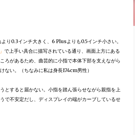
0はそれより0.3インチ大きく、6 Plusよりも0.5インチ小さい。
験」
で上手い具合に描写されている通り、画面上方にある
ころがあるため、曲芸的に小指で本体下部を支えながら
ない。（ちなみに私は身長174cm男性）
うとすると届かない。小指を踏ん張らせながら親指を上
うで不安定だし、ディスプレイの端がカーブしているせ