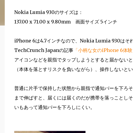
Nokia Lumia 930のサイズは：
137.00 x 71.00 x 9.80mm 画面サイズ 5インチ
iPhone 6は4.7インチなので、Nokia Lumia 93
TechCrunch Japanの記事
「小柄な女のiPhone 6体
アイコンなどを親指でタップしようとすると届かないと
（本体を落とすリスクを負いながら）、操作しないといけ
普通に片手で保持した状態から親指で通知バーを下ろそ
まで伸ばすと、届くには届くのだが携帯を落っことしそ
いもあって通知バーを下ろしにくい。