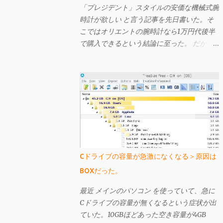
「プレジデント」スタイルの安価な機械式腕
時計が欲しい と言う記事を先日書いた。そ
こではオリエントの腕時計なら1万円代後半
で購入できるという結論に至った。 だが、
もしも曜日表示が大きい「ビッグ・デイ」で
あれば、「プレジデント」スタイル（12時辺
りに曜日名が省略されずに表示されている）
ではなくてもよいというのであれば、もっと
安いものがある。 それが先日購入し、今回
ご紹介するセイコー・ファイブのSNK623
だ。購入してから文字盤がエクスプローラー
に酷似していることに気づいたが、なかなか
個性的で値段も激安の憎めないやつなんです
Cドライブの容量が急激になくなる＞原因は
よ。
BOXだった。
最近 メインのパソコン を使っていて、急に
Cドライブの容量が無くなるという症状が出
ていた。10GBほどあった空き容量が4GB