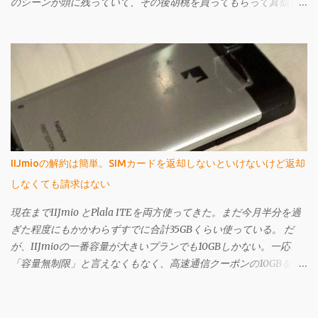
のシーンが頭に残っていて、その後胡桃を買ってもらって真似し
たりもしていた。胡桃が手よりも大きかったら片方を落としてし
まったりして難し買ったように記憶している。 さて、今回はそん
なクルミ転がし（？）や、所謂「健康玉」（下のようなやつ、こ
れも祖父母が持っててたまに回して遊んでた）の現代版という
か、進化版のような「Fidget Ball」（フィジェットボール）をご紹
介しよう。
IIJmioの解約は簡単。SIMカードを返却しないといけないけど返却
しなくても請求はない
現在までIIJmio とPlala ITEを両方使ってきた。まだ今月半分を過
ぎた程度にもかかわらずすでに合計35GBくらい使っている。 だ
が、IIJmioの一番容量が大きいプランでも10GBしかない。一応
「容量無制限」と言えなくもなく、高速通信クーポンの10GBを使
い果たしても、クーポンを使わない状態では200kbps出るのだ
が、この状態では3日間で366MBを超えると速度規制が酷くなり、
そうなるといくら「容量無制限」を謳われてもそんなの嘘っぱち