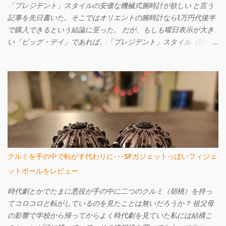
「プレジデント」スタイルの安価な機械式腕時計が欲しい と言う
記事を先日書いた。そこではオリエントの腕時計なら1万円代後半
で購入できるという結論に至った。 だが、もしも曜日表示が大き
い「ビッグ・デイ」であれば、「プレジデント」スタイル（12時
辺りに曜日名が省略されずに表示されている）ではなくてもよい
というのであれば、もっと安いものがある。 それが先日購入し、
今回ご紹介するセイコー・ファイブのSNK623だ。購入してから文
字盤がエクスプローラーに酷似していることに気づいたが、なか
なか個性的で値段も激安の憎めないやつなんですよ。
クルミを手の中で転がす代わりに･･･SFガジェットっぽいフィジェ
ットボールをレビュー
時代劇とかでたまに悪役が手の中に二つのクルミ（胡桃）を持っ
てコロコロと転がしているのを見たことは無いだろうか？ 祖父母
の影響で学校から帰ってからよく時代劇を見ていた私には結構こ