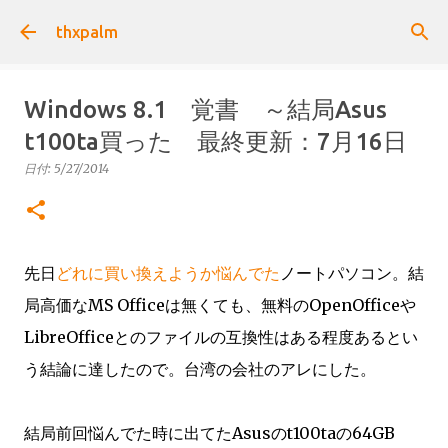
スキップしてメイン コンテンツに移動
thxpalm
Windows 8.1 覚書 ～結局Asus
t100ta買った 最終更新：7月16日
日付:
5/27/2014
先日
どれに買い換えようか悩んでた
ノートパソコン。結
局高価なMS Officeは無くても、無料のOpenOfficeや
LibreOfficeとのファイルの互換性はある程度あるとい
う結論に達したので。台湾の会社のアレにした。
結局前回悩んでた時に出てたAsusのt100taの64GB