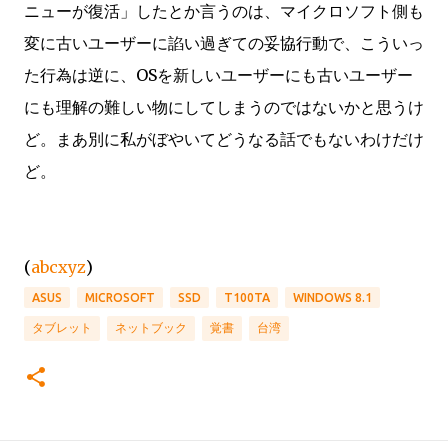
ニューが復活」したとか言うのは、マイクロソフト側も
変に古いユーザーに諂い過ぎての妥協行動で、こういっ
た行為は逆に、OSを新しいユーザーにも古いユーザー
にも理解の難しい物にしてしまうのではないかと思うけ
ど。まあ別に私がぼやいてどうなる話でもないわけだけ
ど。
(
abcxyz
)
ASUS
MICROSOFT
SSD
T100TA
WINDOWS 8.1
タブレット
ネットブック
覚書
台湾