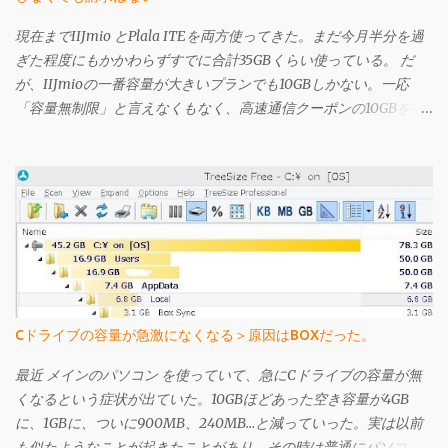
現在までIIJmio とPlala ITEを両方使ってきた。まだ今月半分を過
ぎた程度にもかかわらずすでに合計35GBくらい使っている。 だ
が、IIJmioの一番容量が大きいプランでも10GBしかない。一応
「容量無制限」と言えなくもなく、高速通信クーポンの10GBを使
い果たしても、クーポンを使わない状態では200kbps出るのだ
が、この状態では3日間で366MBを超えると速度規制が酷くなり、
そうなるといくら「容量無制限」を謳われてもそんなの嘘っぱち
と言いたくなるほど遅くなる（それでも 前買ったbmobile U300 よ
りは早い気がするが）。Plala ITEは時間により遅いときは非常に
遅いが、IIJmioの速度制限がかかったときよりも遅くはない（体
感）し、こちらは上り下りは共に3Mbpsではあるものの、「定額
無制限」の名に偽りはなく感じられる。 今のところIIJmioで高速
クーポンを使うと快適すぎるくらいに感じているのだが、仕事以
Cドライブの容量が急激になくなる＞原因はBOXだった。
外でネットを使わない状況でも半月で35GB使ってるので、今後は
Plala ITE一本として、IIJmioを解約することにした。 IIJmioの解
最近 メインのパソコン を使っていて、急にCドライブの容量が無
約は、会員専用ページから可能で、解約理由や感想を記す簡単な
くなるという症状が出ていた。10GBほどあった空き容量が4GB
アンケートがあるだけだった。それを行うと確認用のメールが登
に、1GBに、ついに900MB、240MB…と減っていった。実は以前
録したメールアドレスに届く。月の半ばで解約申し込みしても、
も似たようなことが起きたことがあり、その時は普通にパソコン