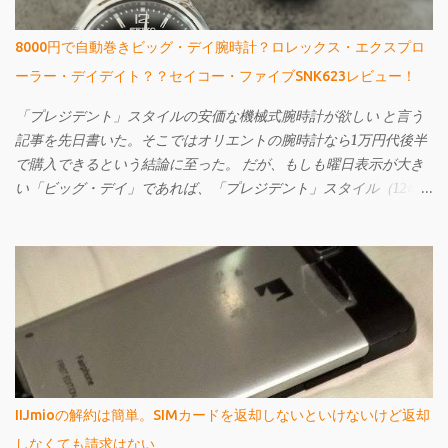
8000円で自動巻きビッグ・デイ腕時計？ロレックス・エクスプロ
ーラー・デイデイト？？セイコー・ファイブSNK623レビュー！
「プレジデント」スタイルの安価な機械式腕時計が欲しい と言う
記事を先日書いた。そこではオリエントの腕時計なら1万円代後半
で購入できるという結論に至った。 だが、もしも曜日表示が大き
い「ビッグ・デイ」であれば、「プレジデント」スタイル（12時
辺りに曜日名が省略されずに表示されている）ではなくてもよい
というのであれば、もっと安いものがある。 それが先日購入し、
今回ご紹介するセイコー・ファイブのSNK623だ。購入してから文
字盤がエクスプローラーに酷似していることに気づいたが、なか
なか個性的で値段も激安の憎めないやつなんですよ。
IIJmioの解約は簡単。SIMカードを返却しないといけないけど返却
しなくても請求はない