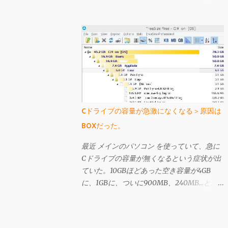
10GBしかない。一応「容量無制限」と言え
なくもなく、高速通信クーポンの10GBを使
い果たしても、クーポンを使わない状態では
200kbps出るのだが、この状態では3日間で
366MBを超えると速度規制が酷くなり、そ
うなるといくら「容量無制限」を謳われても
そんなの嘘っぱちと言いたくなるほど遅くな
る（それでも 前買ったbmobile U300 よりは
早い気がするが）。Plala ITEは時間により
Cドライブの容量が急激になくなる＞原因は
遅いときは非常に遅いが、IIJmioの速度制限
BOXだった。
がかかったときよりも遅くはない（体感）
し、こちらは上り下りは共に3Mbpsではある
最近 メインのパソコン を使っていて、急に
ものの、「定額無制限」の名に偽りはなく感
Cドライブの容量が無くなるという症状が出
じられる。 今のところIIJmioで高速クーポ
ていた。10GBほどあった空き容量が4GB
ンを使うと快適すぎるくらいに感じているの
に、1GBに、ついに900MB、240MB…と減
だが、仕事以外でネットを使わない状況でも
っていった。実は以前も似たようなことが起
半月で35GB使ってるので、今後はPlala ITE
きたことがあり、その時は普通にパソコンを
一本として、IIJmioを解約することにした。
使う過程で再起動を繰り返していったら自然
IIJmioの解約は、会員専用ページから可能