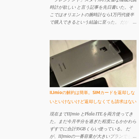
時計が欲しい と言う記事を先日書いた。そ
こではオリエントの腕時計なら1万円代後半
で購入できるという結論に至った。 だが、
もしも曜日表示が大きい「ビッグ・デイ」で
あれば、「プレジデント」スタイル（12時辺
りに曜日名が省略されずに表示されている）
ではなくてもよいというのであれば、もっと
安いものがある。 それが先日購入し、今回
ご紹介するセイコー・ファイブのSNK623
だ。購入してから文字盤がエクスプローラー
に酷似していることに気づいたが、なかなか
個性的で値段も激安の憎めないやつなんです
IIJmioの解約は簡単。SIMカードを返却しな
よ。
いといけないけど返却しなくても請求はない
現在までIIJmio とPlala ITEを両方使ってき
た。まだ今月半分を過ぎた程度にもかかわら
ずすでに合計35GBくらい使っている。 だ
が、IIJmioの一番容量が大きいプランでも