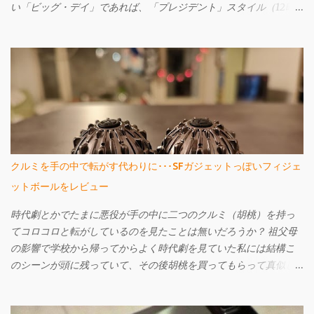
い「ビッグ・デイ」であれば、「プレジデント」スタイル（12時
辺りに曜日名が省略されずに表示されている）ではなくてもよい
というのであれば、もっと安いものがある。 それが先日購入し、
今回ご紹介するセイコー・ファイブのSNK623だ。購入してから文
字盤がエクスプローラーに酷似していることに気づいたが、なか
なか個性的で値段も激安の憎めないやつなんですよ。
クルミを手の中で転がす代わりに･･･SFガジェットっぽいフィジェ
ットボールをレビュー
時代劇とかでたまに悪役が手の中に二つのクルミ（胡桃）を持っ
てコロコロと転がしているのを見たことは無いだろうか？ 祖父母
の影響で学校から帰ってからよく時代劇を見ていた私には結構こ
のシーンが頭に残っていて、その後胡桃を買ってもらって真似し
たりもしていた。胡桃が手よりも大きかったら片方を落としてし
まったりして難し買ったように記憶している。 さて、今回はそん