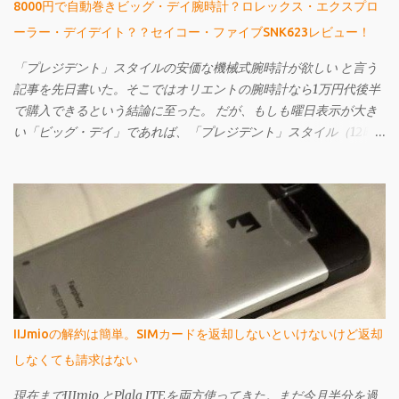
8000円で自動巻きビッグ・デイ腕時計？ロレックス・エクスプロ
ーラー・デイデイト？？セイコー・ファイブSNK623レビュー！
「プレジデント」スタイルの安価な機械式腕時計が欲しい と言う
記事を先日書いた。そこではオリエントの腕時計なら1万円代後半
で購入できるという結論に至った。 だが、もしも曜日表示が大き
い「ビッグ・デイ」であれば、「プレジデント」スタイル（12時
辺りに曜日名が省略されずに表示されている）ではなくてもよい
というのであれば、もっと安いものがある。 それが先日購入し、
今回ご紹介するセイコー・ファイブのSNK623だ。購入してから文
字盤がエクスプローラーに酷似していることに気づいたが、なか
なか個性的で値段も激安の憎めないやつなんですよ。
IIJmioの解約は簡単。SIMカードを返却しないといけないけど返却
しなくても請求はない
現在までIIJmio とPlala ITEを両方使ってきた。まだ今月半分を過