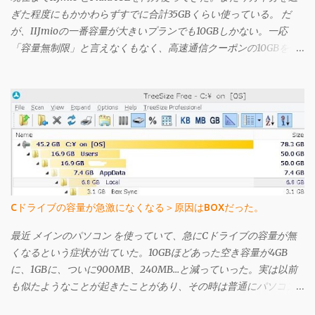
ぎた程度にもかかわらずすでに合計35GBくらい使っている。 だ
が、IIJmioの一番容量が大きいプランでも10GBしかない。一応
「容量無制限」と言えなくもなく、高速通信クーポンの10GBを使
い果たしても、クーポンを使わない状態では200kbps出るのだ
が、この状態では3日間で366MBを超えると速度規制が酷くなり、
そうなるといくら「容量無制限」を謳われてもそんなの嘘っぱち
と言いたくなるほど遅くなる（それでも 前買ったbmobile U300 よ
りは早い気がするが）。Plala ITEは時間により遅いときは非常に
遅いが、IIJmioの速度制限がかかったときよりも遅くはない（体
感）し、こちらは上り下りは共に3Mbpsではあるものの、「定額
無制限」の名に偽りはなく感じられる。 今のところIIJmioで高速
クーポンを使うと快適すぎるくらいに感じているのだが、仕事以
Cドライブの容量が急激になくなる＞原因はBOXだった。
外でネットを使わない状況でも半月で35GB使ってるので、今後は
Plala ITE一本として、IIJmioを解約することにした。 IIJmioの解
最近 メインのパソコン を使っていて、急にCドライブの容量が無
約は、会員専用ページから可能で、解約理由や感想を記す簡単な
くなるという症状が出ていた。10GBほどあった空き容量が4GB
アンケートがあるだけだった。それを行うと確認用のメールが登
に、1GBに、ついに900MB、240MB…と減っていった。実は以前
録したメールアドレスに届く。月の半ばで解約申し込みしても、
も似たようなことが起きたことがあり、その時は普通にパソコン
解約は月末となる。 なお、確認メールにはSIMカードは送料お客
を使う過程で再起動を繰り返していったら自然と直った。どうや